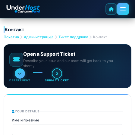
Контакт
Почетна
Администрација
Тикет поддршка
Контакт
Open a Support Ticket
Describe your issue and our team will get back to you
shortly.
2
DEPARTMENT
SUBMIT TICKET
YOUR DETAILS
Име и презиме