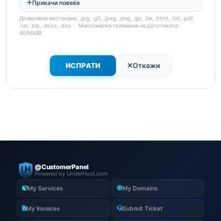
Прикачи повеќе
Дозволени екстензии: .jpg, .gif, .jpeg, .png, .gz, .tar, .html, .txt, .pdf,
.rar, .zip, .docx, .doc · Максимална големина на датотеката:
4096MB
Откажи
@CustomerPanel
Powered by UnderHost.com
My Services
My Domains
My Invoices
Submit Ticket