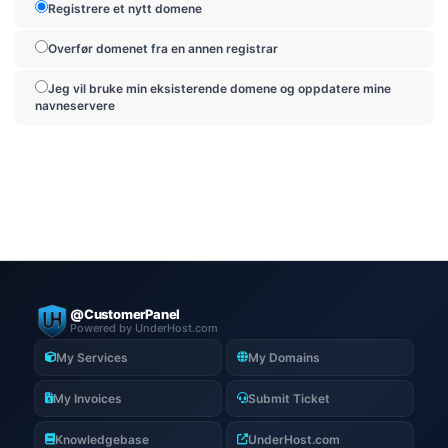
Registrere et nytt domene
Overfør domenet fra en annen registrar
Jeg vil bruke min eksisterende domene og oppdatere mine
navneservere
@CustomerPanel
Powered by UnderHost.com
My Services
My Domains
My Invoices
Submit Ticket
Knowledgebase
UnderHost.com