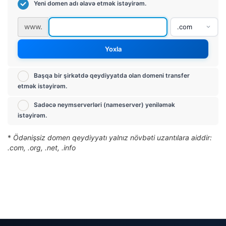
Yeni domen adı əlavə etmək istəyirəm.
www.
Yoxla
Başqa bir şirkətdə qeydiyyatda olan domeni transfer
etmək istəyirəm.
Sadəcə neymserverləri (nameserver) yeniləmək
istəyirəm.
*
Ödənişsiz domen qeydiyyatı yalnız növbəti uzantılara aiddir:
.com, .org, .net, .info